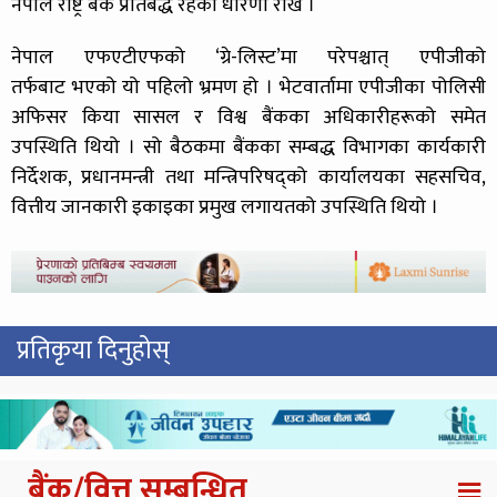
नेपाल राष्ट्र बैंक प्रतिबद्ध रहेको धारणा राखे ।
नेपाल एफएटीएफको ‘ग्रे-लिस्ट’मा परेपश्चात् एपीजीको
तर्फबाट भएको यो पहिलो भ्रमण हो । भेटवार्तामा एपीजीका पोलिसी
अफिसर किया सासल र विश्व बैंकका अधिकारीहरूको समेत
उपस्थिति थियो । सो बैठकमा बैंकका सम्बद्ध विभागका कार्यकारी
निर्देशक, प्रधानमन्त्री तथा मन्त्रिपरिषद्को कार्यालयका सहसचिव,
वित्तीय जानकारी इकाइका प्रमुख लगायतको उपस्थिति थियो ।
प्रतिकृया दिनुहोस्
बैंक/वित्त सम्बन्धित