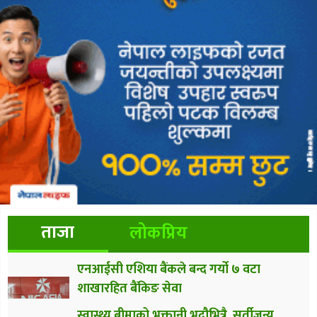
ताजा
लोकप्रिय
एनआईसी एशिया बैंकले बन्द गर्यो ७ वटा
शाखारहित बैंकिङ सेवा
स्वास्थ्य बीमाको भुक्तानी भदौभित्रै, सुर्तीजन्य