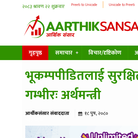
Preeti to Unicode
Unicode to Preeti
गृहपृष्ठ
समाचार
विचार/दृष्टिकोण
अन
भूकम्पपीडितलाई सुरक्ष
गम्भीरः अर्थमन्त्री
आर्थीकसंसार संवाददाता
१८ पुष, २०८०
५२३ पटक