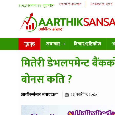
Preeti to Unicode
Unicode to Preeti
गृहपृष्ठ
समाचार
विचार/दृष्टिकोण
अन
मितेरी डेभलपमेन्ट बैंक
बोनस कति ?
आर्थीकसंसार संवाददाता
२३ कार्तिक, २०८०
३६१ पटक