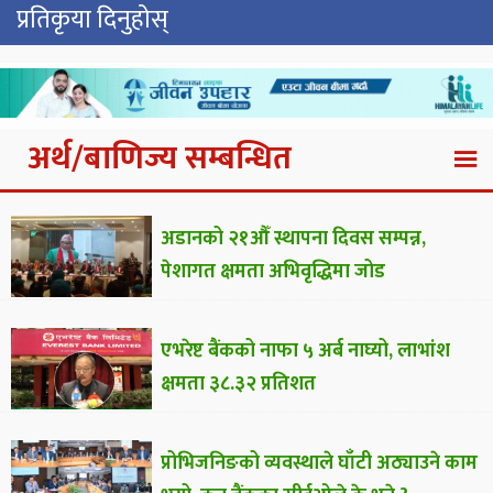
प्रतिकृया दिनुहोस्
अर्थ/बाणिज्य सम्बन्धित
अडानको २१औँ स्थापना दिवस सम्पन्न,
पेशागत क्षमता अभिवृद्धिमा जोड
एभरेष्ट बैंकको नाफा ५ अर्ब नाघ्यो, लाभांश
क्षमता ३८.३२ प्रतिशत
प्रोभिजनिङको व्यवस्थाले घाँटी अठ्याउने काम