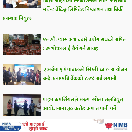
कित्ता आईपीओ निष्काशनका लागि आरबिबि
मर्चेन्ट बैंकिङ्ग लिमिटेड निष्काशन तथा बिक्री
प्रबन्धक नियुक्त
एल.पी. ग्यास अभावबारे उद्योग संघको अपिल
: उपभोक्तालाई धैर्य गर्न आग्रह
२ अर्बमा ९ मेगावाटको खिम्ती-घ्वाङ आयोजना
बन्दै, एनएमबि बैंकको १.२४ अर्ब लगानी
प्राइम कमर्सियलले अरुण खोला जलविद्युत्
आयोजनामा ३० करोड ऋण लगानी गर्ने