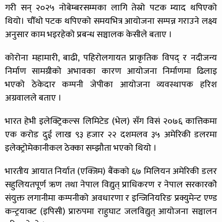
गरी सन् २०२५ नोबेम्बरसम्मका लागि तेस्रो पटक म्याद थपिएको
थियो। चौँथो पटक थपिएको समयभित्र आयोजना सम्पन्न गराउने लक्ष्य
अनुसार काम भइरहेको प्रबन्ध सञ्चालक केसीले बताए ।
कोरोना महामारी, बाढी, पहिरोलगायत प्राकृतिक विपद् र नदीजन्य
निर्माण सामग्रीको अभावका कारण आयोजना निर्माणमा ढिलाइ
भएको ठेकेदार कम्पनी जेपीका आयोजना व्यवस्थापक हरिश
अग्रवालले बताए ।
भारत हेभी इलेक्ट्रिकल्स लिमिटेड (भेल) सँग विसं २०७६ कात्तिकमा
एक करोड दुई लाख ९३ हजार २२ दशमलव ३५ अमेरिकी डलरमा
इलेक्ट्रोमेकानीकल ठेक्का सम्झौता भएको थियो ।
भारतीय आयात निर्यात (एक्जिम) बैंकको ६७ मिलियन अमेरिकी डलर
सहुलियतपूर्ण ऋण तथा नेपाल विद्युत् प्राधिकरण र नेपाल सरकारकोे
संयुक्त लगानीमा कम्पनीको अवधारणा र इन्जिनियरिङ प्रक्युमेन्ट एण्ड
कन्ट्रयाक्ट (इपिसी) प्रारुपमा राहुघाट जलविद्युत् आयोजना सञ्चालन