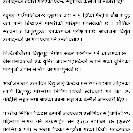
उत्पादनको तयारी गरिएको प्रबन्ध सञ्चालक केसीले जानकारी दिए ।
रघुगङ्गा गाउँपालिका-४ दग्नाम र वडा नं ५ झिँको फेदीमा बाँध र दुई
वटा पानी थिग्र्याउने पोखरीको परिक्षण भइसकेको छ । भौतिक
संरचना र विद्युत्गृहका उपकरणको परीक्षणपछि आयोजना विद्युत्
उत्पादनको चरणमा प्रवेश गर्ने उनले बताए ।
तिल्केनीचौरमा विद्युत्गृह निर्माण सकेर रङरोगन गर्न थालिएको छ ।
बीस मेगावाटको एक युनिट जडान भइसकेको छ भने अर्को युनिटका
पाटपुर्जा जडान अन्तिम चरणमा पुगेको छ ।
आयोजनाबाट उत्पादित विद्युत्लाई केन्द्रीय प्रसारण लाइनमा जोड्नका
लागि विद्युत्गृह परिसरमा निर्माण भएको स्वीचयार्ड गत जेठ २५
गतेदेखि सञ्चालनमा आएको प्रबन्ध सञ्चालक केसीले जानकारी दिए ।
भारतीय सिभिल ठेकेदार कम्पनी जयप्रकाश एसोशियट्स (जेपी)ले ४५
महिनामा सम्पन्न गर्ने लक्ष्यसहित सन् २०१७ नोभेम्बर १७ (२०७४
मङ्सिर ६ गते) छ अर्बमा ठेक्का सम्झौता गरेको थियो। पटकपटक