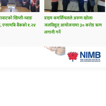
गावाटको खिम्ती-घ्वाङ
प्राइम कमर्सियलले अरुण खोला
ै, एनएमबि बैंकको १.२४
जलविद्युत् आयोजनामा ३० करोड ऋण
लगानी गर्ने