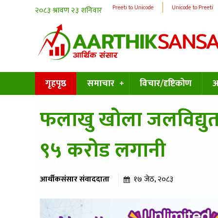
Preeti to Unicode
Unicode to Preeti
गृहपृष्ठ
समाचार
विचार/दृष्टिकोण
अन
फलाखु खोला जलविद्यु
९५ करोड लगानी
आर्थीकसंसार संवाददाता
१७ जेठ, २०८३
१५२ पटक