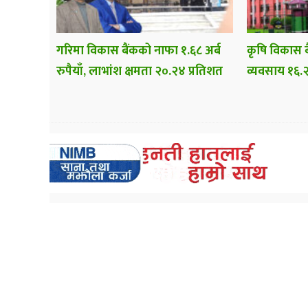
गरिमा विकास बैंकको नाफा १.६८ अर्ब
कृषि विकास ब
रुपैयाँ, लाभांश क्षमता २०.२४ प्रतिशत
व्यवसाय १६.२