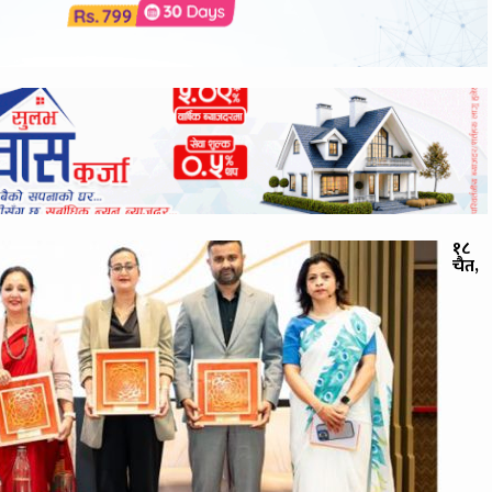
१८
चैत,