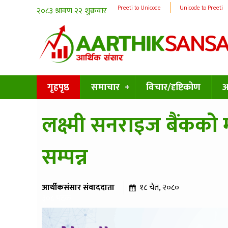
Preeti to Unicode
Unicode to Preeti
गृहपृष्ठ
समाचार
विचार/दृष्टिकोण
अन
लक्ष्मी सनराइज बैंकको
सम्पन्न
आर्थीकसंसार संवाददाता
१८ चैत, २०८०
३०८ पटक