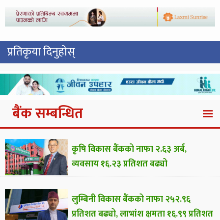
प्रतिकृया दिनुहोस्
बैंक सम्बन्धित
कृषि विकास बैंकको नाफा २.६३ अर्ब,
व्यवसाय १६.२३ प्रतिशत बढ्यो
लुम्बिनी विकास बैंकको नाफा २५२.९६
प्रतिशत बढ्यो, लाभांश क्षमता १६.९९ प्रतिशत