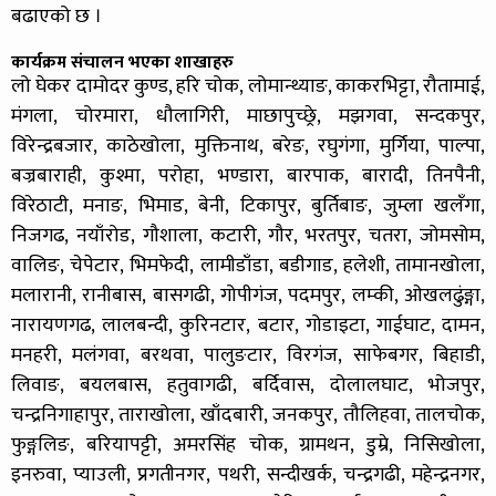
बढाएको छ ।
कार्यक्रम संचालन भएका शाखाहरु
लो घेकर दामोदर कुण्ड, हरि चोक, लोमान्थ्याङ, काकरभिट्टा, रौतामाई,
मंगला, चोरमारा, धौलागिरी, माछापुच्छ्रे, मझगवा, सन्दकपुर,
विरेन्द्रबजार, काठेखोला, मुक्तिनाथ, बरेङ, रघुगंगा, मुर्गिया, पाल्पा,
बज्रबाराही, कुश्मा, परोहा, भण्डारा, बारपाक, बारादी, तिनपैनी,
विरेठाटी, मनाङ, भिमाड, बेनी, टिकापुर, बुर्तिबाङ, जुम्ला खलँगा,
निजगढ, नयाँरोड, गौशाला, कटारी, गौर, भरतपुर, चतरा, जोमसोम,
वालिङ, चेपेटार, भिमफेदी, लामीडाँडा, बडीगाड, हलेशी, तामानखोला,
मलारानी, रानीबास, बासगढी, गोपीगंज, पदमपुर, लम्की, ओखलढुंङ्गा,
नारायणगढ, लालबन्दी, कुरिनटार, बटार, गोडाइटा, गाईघाट, दामन,
मनहरी, मलंगवा, बरथवा, पालुङटार, विरगंज, साफेबगर, बिहाडी,
लिवाङ, बयलबास, हतुवागढी, बर्दिवास, दोलालघाट, भोजपुर,
चन्द्रनिगाहापुर, ताराखोला, खाँदबारी, जनकपुर, तौलिहवा, तालचोक,
फुङ्गलिङ, बरियापट्टी, अमरसिंह चोक, ग्रामथन, डुम्रे, निसिखोला,
इनरुवा, प्याउली, प्रगतीनगर, पथरी, सन्दीखर्क, चन्द्रगढी, महेन्द्रनगर,