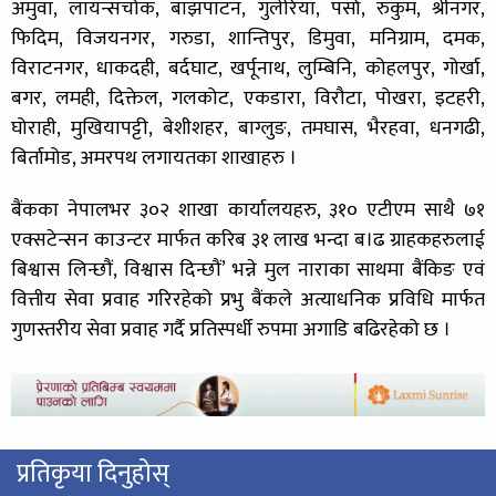
अमुवा, लायन्सचोक, बाझपाटन, गुलेरिया, पर्सा, रुकुम, श्रीनगर,
फिदिम, विजयनगर, गरुडा, शान्तिपुर, डिमुवा, मनिग्राम, दमक,
विराटनगर, धाकदही, बर्दघाट, खर्पूनाथ, लुम्बिनि, कोहलपुर, गोर्खा,
बगर, लमही, दिक्तेल, गलकोट, एकडारा, विरौटा, पोखरा, इटहरी,
घोराही, मुखियापट्टी, बेशीशहर, बाग्लुङ, तमघास, भैरहवा, धनगढी,
बिर्तामोड, अमरपथ लगायतका शाखाहरु ।
बैंकका नेपालभर ३०२ शाखा कार्यालयहरु, ३१० एटीएम साथै ७१
एक्सटेन्सन काउन्टर मार्फत करिब ३१ लाख भन्दा ब।ढ ग्राहकहरुलाई
बिश्वास लिन्छौं, विश्वास दिन्छौं’ भन्ने मुल नाराका साथमा बैंकिङ एवं
वित्तीय सेवा प्रवाह गरिरहेको प्रभु बैंकले अत्याधनिक प्रविधि मार्फत
गुणस्तरीय सेवा प्रवाह गर्दै प्रतिस्पर्धी रुपमा अगाडि बढिरहेको छ ।
प्रतिकृया दिनुहोस्