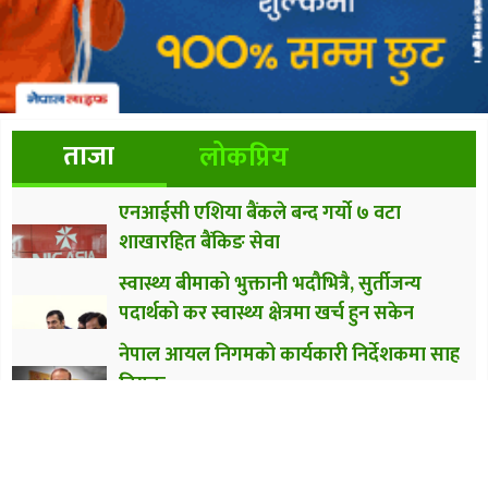
ताजा
लोकप्रिय
एनआईसी एशिया बैंकले बन्द गर्यो ७ वटा
शाखारहित बैंकिङ सेवा
स्वास्थ्य बीमाको भुक्तानी भदौभित्रै, सुर्तीजन्य
पदार्थको कर स्वास्थ्य क्षेत्रमा खर्च हुन सकेन
नेपाल आयल निगमको कार्यकारी निर्देशकमा साह
नियुक्त
ज्योति विकास बैंकका ग्राहकले अब नेपालपे कार्ड
प्रयोग गर्न पाउने