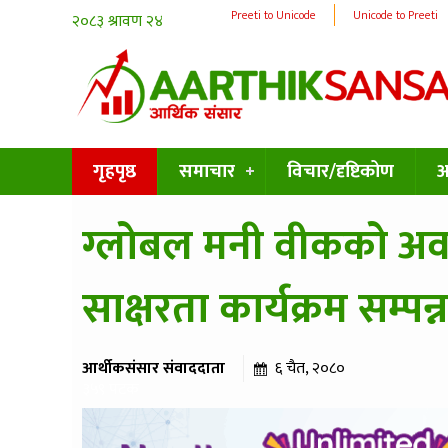
Preeti to Unicode
Unicode to Preeti
गृहपृष्ठ
समाचार
विचार/दृष्टिकोण
अन
ग्लोबल मनी वीकको अवस
साक्षरता कार्यक्रम सम्पन्
आर्थीकसंसार संवाददाता
६ चैत, २०८०
३५९ पटक