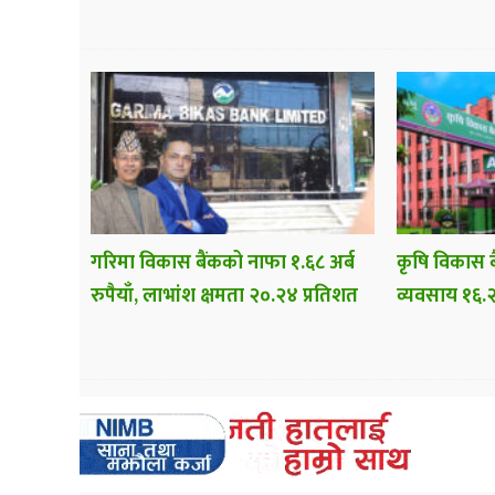
गरिमा विकास बैंकको नाफा १.६८ अर्ब
कृषि विकास ब
रुपैयाँ, लाभांश क्षमता २०.२४ प्रतिशत
व्यवसाय १६.२