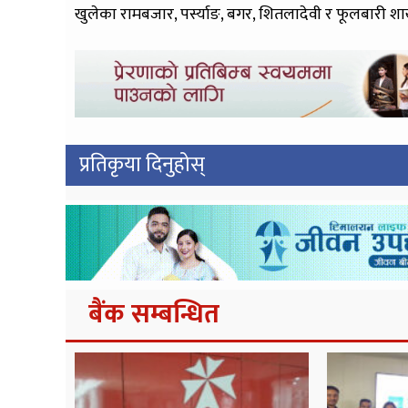
खुलेका रामबजार, पर्स्याङ, बगर, शितलादेवी र फूलबारी शा
प्रतिकृया दिनुहोस्
बैंक सम्बन्धित