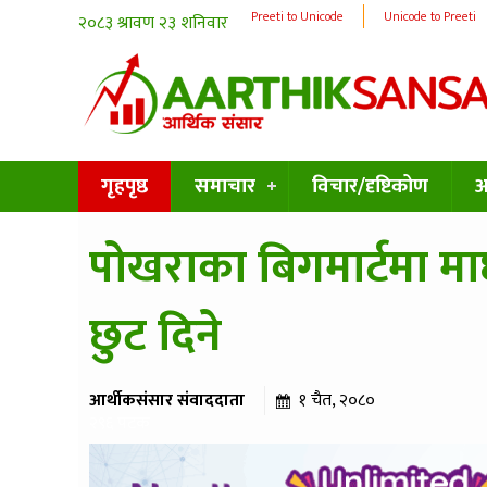
Preeti to Unicode
Unicode to Preeti
गृहपृष्ठ
समाचार
विचार/दृष्टिकोण
अन
पोखराका बिगमार्टमा माछा
छुट दिने
आर्थीकसंसार संवाददाता
१ चैत, २०८०
२९६ पटक