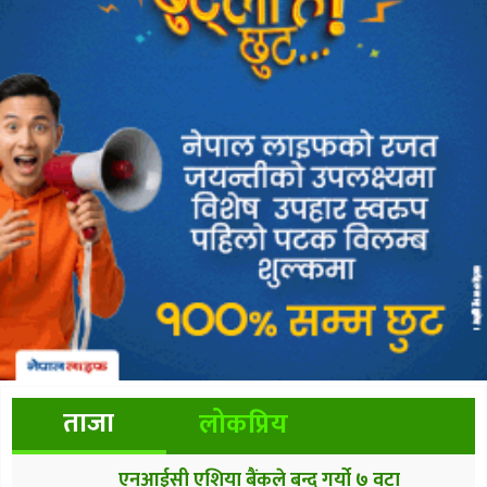
ताजा
लोकप्रिय
एनआईसी एशिया बैंकले बन्द गर्यो ७ वटा