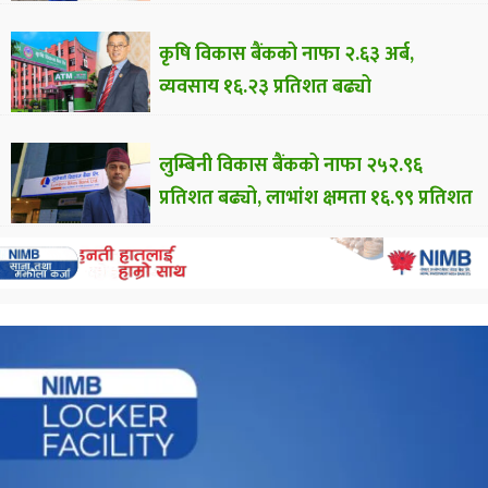
कृषि विकास बैंकको नाफा २.६३ अर्ब,
व्यवसाय १६.२३ प्रतिशत बढ्यो
लुम्बिनी विकास बैंकको नाफा २५२.९६
प्रतिशत बढ्यो, लाभांश क्षमता १६.९९ प्रतिशत