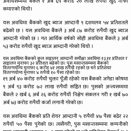
अवधिसम्ममा बैंकले १ अर्ब ६५ करोड २० लाख रुपैयाँ खुद नाफा
कमाएको थियो।
यस अवधिमा बैंकको खुद ब्याज आम्दानी ९ दशमलव ५४ प्रतिशतले
बढेको छ । यस अवधिमा बैंकले ३ अर्ब ८७ करोड रुपैयाँ खुद ब्याज
आम्दानी गरेको छ । गत आर्थिक वर्षको सोही अवधिमा बैंकले ३ अर्ब
५३ करोड रुपैयाँ खुद ब्याज आम्दानी गरेको थियो ।
यस अवधिमा बैंकको कुल सञ्चालन आम्दानी समीक्षा अवधिमा १३.११ प्रतिशत र
सञ्चालन मुनाफा ३२ प्रतिशत बढेको छ। पुस मसान्तसम्ममा बैंकको
वितरणयोग्य मुनाफा ६ करोड ४१ लाख रुपैयाँ रहको छ भने प्रतिशेयर
वितरणयोग्य मुनाफा ४ रुपैयाँ १० पैसा रहेको छ।
१९ अर्ब ४० करोड रुपैयाँ चुक्ता पूँजी रहेको यस बैंकको जगेडा कोषमा
९ अर्ब ९३ करोड ७२ लाख रुपैयाँ सञ्चित छ। पुसको अन्त्यसम्ममा
बैंकले २ खर्ब ६ अर्ब २६ करोड रुपैयाँ निक्षेप संकलन गरी १ खर्ब ७०
अर्ब ७३ करोड रुपैयाँ कर्जा लगानी गरेको छ।
यस अवधिमा बैंकको प्रति शेयर आम्दानी ५ रुपैयाँ ४७ पैसा बढेर २२
रुपैयाँ ५० पैसा पुगेको छ। त्यसैगरी, पुस मसान्तसम्ममा कम्पनीको