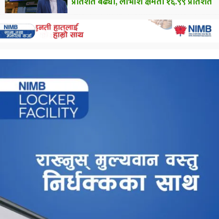
प्रतिशत बढ्यो, लाभांश क्षमता १६.९९ प्रतिशत