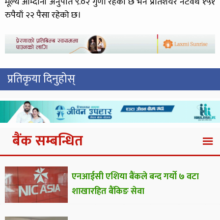
मूल्य आम्दानी अनुपात ९.०२ गुणा रहेको छ भने प्रतिशेयर नेटवर्थ १५१
रुपैयाँ २२ पैसा रहेको छ।
प्रतिकृया दिनुहोस्
बैंक सम्बन्धित
एनआईसी एशिया बैंकले बन्द गर्यो ७ वटा
शाखारहित बैंकिङ सेवा