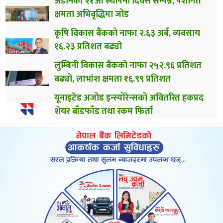
अडानको २१औँ स्थापना दिवस सम्पन्न, पेशागत
क्षमता अभिवृद्धिमा जोड
कृषि विकास बैंकको नाफा २.६३ अर्ब, व्यवसाय
१६.२३ प्रतिशत बढ्यो
लुम्बिनी विकास बैंकको नाफा २५२.९६ प्रतिशत
बढ्यो, लाभांश क्षमता १६.९९ प्रतिशत
यूनाइटेड अजोड इन्स्योरेन्सको अवितरित हकप्रद
शेयर बाँडफाँड तथा रकम फिर्ता