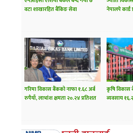
एनआईसी एशिया बैंकले बन्द गर्यो ७
ज्योति विकास
वटा शाखारहित बैंकिङ सेवा
नेपालपे कार्ड 
गरिमा विकास बैंकको नाफा १.६८ अर्ब
कृषि विकास ब
रुपैयाँ, लाभांश क्षमता २०.२४ प्रतिशत
व्यवसाय १६.२