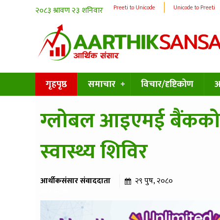
Preeti to Unicode
Unicode to Preeti
गृहपृष्ठ
समाचार
विचार/दृष्टिकोण
अन
ग्लोबल आइएमई बैंकको व
स्वास्थ्य शिविर
आर्थीकसंसार संवाददाता
२९ पुष, २०८०
३९२ पटक