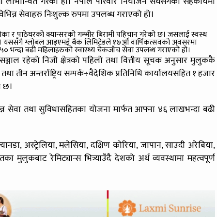
रुपमा लाभान्वित गरेको हो। नेपाल परिवार नियोजन संघसँगको सहकार्यमा
धी विभिन्न सेवाहरु निःशुल्क रुपमा उपलब्ध गराएको हो।
 लागेका र पाठेघरको क्यान्सरको गम्भीर बिरामी पहिचान गरेको छ। जसलाई स्वस्थ
नेछ। यससँगै ग्लोबल आइएमई बैंक लिमिटेडले १७औं वार्षिकत्सवको अवसरमा
ार २५० भन्दा बढी महिलाहरुको स्वास्थ्य चेकजाँच सेवा उपलब्ध गराएको हो।
्जाल रहेको निजी क्षेत्रको पहिलो तथा वित्तीय सूचक अनुसार मुलुककै
तथा तीन अन्तर्राष्ट्रिय सम्पर्क÷वैदेशिक प्रतिनिधि कार्यालयसहित १ हजार
को छ।
न्न सेवा तथा सुविधासहितका योजना मार्फत आफ्ना ४६ लाखभन्दा बढी
 क्यानडा, अस्ट्रेलिया, मलेसिया, दक्षिण कोरिया, जापान, साउदी अरेबिया,
मुलुकबाट रेमिट्यान्स भित्र्याउँदै देशको अर्थ व्यवस्थामा महत्वपूर्ण