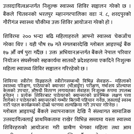
उत्तरदायित्वअन्तर्गत निशुल्क स्वास्थ्य शिविर सञ्चालन गरेको छ ।
बैंकले चितवनको भरतपुर महानगरपालिका वडा नं. ८, शरदपुरको
गौरीगंज स्वास्थ्य चौकीमा उक्त शिविर आयोजना गरेको हो ।
शिविरमा २०० भन्दा बढि महिलाहरुले आफ्नो स्वास्थ्य चेकजाँच
गरेका थिए । यही पौष १७ गते मंगलबारदेखि ग्लोबल आइएमई बैंक
१७ औँ वर्ष पुरा गर्दैछ । उक्त अभियानअन्तर्गत बैंकले नेपाल परिवार
नियोजन संघसँगको सहकार्यमा सातवटै प्रदेशहरुमा एकदिने निःशुल्क
महिला स्वास्थ्य शिविर सञ्चालन गरिरहेको छ ।
शिविरमा स्त्रीरोग विज्ञहरुले स्त्रीरोगसम्बन्धी विभिन्न सेवाहरु– महिलाको
स्वास्थ्य परिक्षण, पाठेघरको क्यान्सर (भीआईए) परीक्षण, गर्भाशय प्रोल्याप्स
केसको उपचार, औषधी वितरण लगायतका सेवाहरु निःशुल्क रुपमा उपलब्ध
हुनेछन् । प्रत्येक शिविरबाट पाठेघरको क्यान्सरको प्रारम्भिक लक्षण पत्ता
लागेका र पाठेघरको क्यान्सरको गम्भीर बिरामी पहिचान गर्नेछ, जसलाई स्वस्थ
नारी पहल कार्यक्रमको दोस्रो चरणमा शल्यक्रिया गरी उपचार गरिनेछ ।
ग्लोबल आइएमई बैंकले स्थापनाकाल देखि नै संस्थागत सामाजिक
उत्तरदायित्वलाई प्राथमिकतामा राखेर विभिन्न समयमा यस्ता स्वास्थ्य
शिविरहरुको आयोजना गरी ग्रामीण भेगका महिला तथा आम