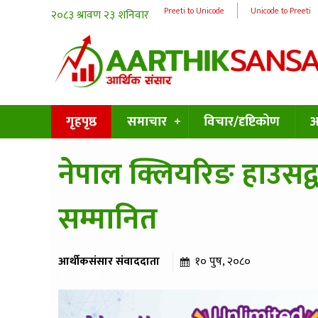
Preeti to Unicode
Unicode to Preeti
गृहपृष्ठ
समाचार
विचार/दृष्टिकोण
अन
नेपाल क्लियरिङ हाउसद्व
सम्मानित
आर्थीकसंसार संवाददाता
१० पुष, २०८०
४१६ पटक