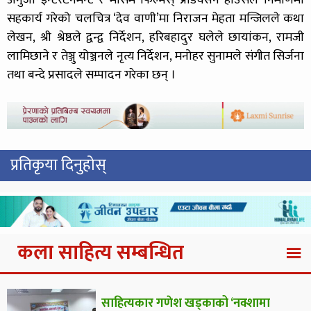
अनुजा इन्टरटेनमेन्ट र मौसम फिल्मस् प्रोडक्सन हाउसले निर्माणमा
सहकार्य गरेको चलचित्र ‘देव वाणी’मा निराजन मेहता मन्जिलले कथा
लेखन, श्री श्रेष्ठले द्वन्द्व निर्देशन, हरिबहादुर घलेले छायांकन, रामजी
लामिछाने र तेञ्जु योञ्जनले नृत्य निर्देशन, मनोहर सुनामले संगीत सिर्जना
तथा बन्दे प्रसादले सम्पादन गरेका छन् ।
प्रतिकृया दिनुहोस्
कला साहित्य सम्बन्धित
साहित्यकार गणेश खड्काको ‘नक्शामा