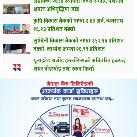
अडानको २१औँ स्थापना दिवस सम्पन्न, पेशागत
क्षमता अभिवृद्धिमा जोड
कृषि विकास बैंकको नाफा २.६३ अर्ब, व्यवसाय
१६.२३ प्रतिशत बढ्यो
लुम्बिनी विकास बैंकको नाफा २५२.९६ प्रतिशत
बढ्यो, लाभांश क्षमता १६.९९ प्रतिशत
यूनाइटेड अजोड इन्स्योरेन्सको अवितरित हकप्रद
शेयर बाँडफाँड तथा रकम फिर्ता