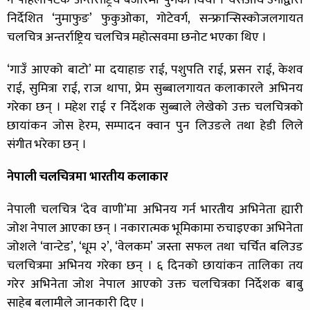
नै पहिलोपटक अन्तर्राष्ट्रिय बजारमा पुगेको थियो । यसअघि उनीद्वारा
निर्देशित ‘नुमाफुङ’ फुकुओका, गोटेवर्ग, सन्फ्रान्सिस्कोजलगायत
चलचित्र अन्तर्राष्ट्रिय चलचित्र महोत्सवमा छनोट भएका थिए ।
‘गाउँ आएको बाटो’ मा दयाहाङ राई, पशुपति राई, प्रसन राई, केशव
राई, सुमित्रा राई, राज थापा, प्रेम सुब्बालगायत कलाकारले अभिनय
गरेका छन् । महेश राई र निर्देशक सुब्बाले लेखेको उक्त चलचित्रको
छायांकन जोस हेरम, सम्पादन क्वान पुन लिउङले तथा हेडी लिले
संगीत भरेका छन् ।
नेपाली चलचित्रमा भारतीय कलाकार
नेपाली चलचित्र ‘देव वाणी’मा अभिनय गर्न भारतीय अभिनेता ह्यारी
जोश नेपाल आएका छन् । नकारात्मक भूमिकामा रुचाइएका अभिनेता
जोशले ‘वान्टेड’, ‘धूम २’, ‘वेलकम’ जस्ता सफल तथा चर्चित बलिउड
चलचित्रमा अभिनय गरेका छन् । ६ दिनको छायांकन तालिका तय
गरेर अभिनेता जोश नेपाल आएको उक्त चलचित्रका निर्देशक बाबु
साहेब बलामीले जानकारी दिए ।