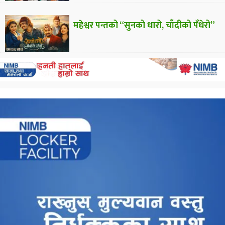
महेश्वर पन्तको “सुनको धारो, चाँदीको पँधेरो”