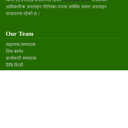
बिगत १६ वर्षदेखि संचालनमा रहेको
जनआर्थिक संसार
पत्रिकाको
आधिकारिक अनलाइन पोर्टलका रुपमा आर्थिक संसार अनलाइन
संचालनमा रहेको छ ।
Our Team
सञ्चालक/सम्पादक
शिब बस्नेत
कार्यकारी सम्पादक
टिबि विरही
संवाददाता
भरत बुढाथोकी
Contact us
Phone:
01-5144052
Mobile:
9841696766
E-mail:
aarthiksansar77@gmail.com