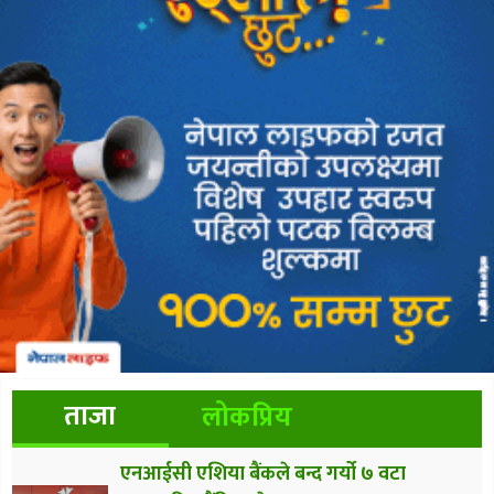
ताजा
लोकप्रिय
एनआईसी एशिया बैंकले बन्द गर्यो ७ वटा