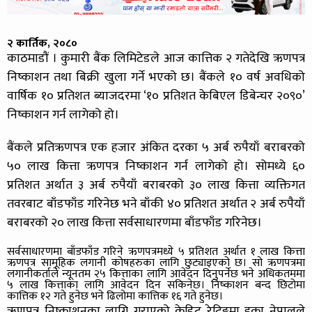
२ कार्तिक, २०८०
काठमाडौं । कुमारी बैंक लिमिटेडले आज कात्तिक २ गतेदेखि ऋणपत्र
निष्काशन तथा बिक्री खुला गर्ने भएको छ। बैंकले १० वर्ष अवधिको
वार्षिक १० प्रतिशत ब्याजदरमा ‘१० प्रतिशत केबिएल डिबेन्चर २०९०’
निष्काशन गर्न लागेको हो।
बैंकले प्रतिऋणपत्र एक हजार अंकित दरका ५ अर्ब रुपैयाँ बराबरको
५० लाख कित्ता ऋणपत्र निष्काशन गर्न लागेको हो। सोमध्ये ६०
प्रतिशत अर्थात ३ अर्ब रुपैयाँ बराबरको ३० लाख कित्ता व्यक्तिगत
तवरबाट बाँडफाँड गरिनेछ भने बाँकी ४० प्रतिशत अर्थात २ अर्ब रुपैयाँ
बराबरको २० लाख कित्ता सर्वसाधारणमा बाँडफाँड गरिनेछ।
सर्वसाधारणमा बाँडफाँड गरिने ऋणपत्रमध्ये ५ प्रतिशत अर्थात १ लाख कित्ता
ऋणपत्र सामूहिक लगानी कोषहरुका लागि छुट्याइएको छ। सो ऋणपत्रमा
लगानीकर्ताले न्यूनतम २५ कित्ताका लागि आवेदन दिनुपर्नेछ भने अधिकतममा
५ लाख कित्ताका लागि आवेदन दिन सकिनेछ। निष्काशन बन्द छिटोमा
कात्तिक १२ गते हुनेछ भने ढिलोमा कात्तिक १६ गते हुनेछ।
ऋणपत्र निष्काशनका लागि गराएको क्रेडिट रेटिङ्गमा इक्रा नेपालले