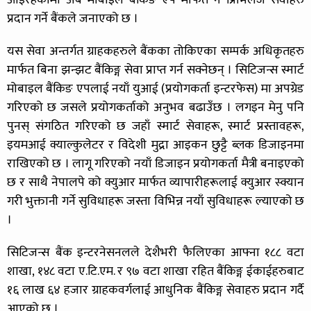
आइरहेकोमा अब मोबाइल बैंकिङ एप मार्फत नै प्रिभिलेज सेवाहरु
प्रदान गर्ने बैंकले जनाएको छ ।
यस सेवा अन्तर्गत ग्राहकहरुले बैंकका तोकिएका सम्पर्क अधिकृतहरु
मार्फत बिना झन्झट बैंकिङ्ग सेवा प्राप्त गर्न सक्नेछन् । सिटिजन्स स्मार्ट
मोबाइल बैंकिङ एपलाई नयाँ युआई (प्रयोगकर्ता इन्टरफेस) मा अपग्रेड
गरिएको छ जसले प्रयोगकर्ताको अनुभव बढाउँछ । लगइन मेनु पनि
पुनस् संगठित गरिएको छ जहाँ स्मार्ट सेवाहरू, स्मार्ट प्रस्तावहरू,
इयमआई क्याल्कुलेटर र विदेशी मुद्रा आइकन छुट्टै ब्लक डिजाइनमा
राखिएको छ । लागू गरिएको नयाँ डिजाइन प्रयोगकर्ता मैत्री बनाइएक‍ो
छ र साथै नेपालपे को क्युआर मार्फत व्यापारीहरूलाई क्युआर स्क्यान
गरी भुक्तानी गर्ने सुविधाहरू जस्ता विभिन्न नयाँ सुविधाहरू ल्याएको छ
।
सिटिजन्स बैंक इन्टरनेसनलले देशैभरी फैलिएका आफ्ना १८८ वटा
शाखा, १४८ वटा ए.टि.एम. र ९७ वटा शाखा रहित बैंकिङ्ग ईकाईहरुबाट
१६ लाख ६४ हजार ग्राहकवर्गलाई आधुनिक बैंकिङ्ग सेवाहरु प्रदान गर्दै
आएको छ ।