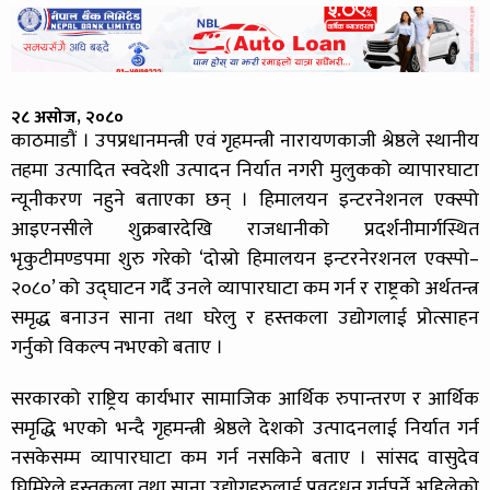
२८ असोज, २०८०
काठमाडौं । उपप्रधानमन्त्री एवं गृहमन्त्री नारायणकाजी श्रेष्ठले स्थानीय
तहमा उत्पादित स्वदेशी उत्पादन निर्यात नगरी मुलुकको व्यापारघाटा
न्यूनीकरण नहुने बताएका छन् । हिमालयन इन्टरनेशनल एक्स्पो
आइएनसीले शुक्रबारदेखि राजधानीको प्रदर्शनीमार्गस्थित
भृकुटीमण्डपमा शुरु गरेको ‘दोस्रो हिमालयन इन्टरनेरशनल एक्स्पो–
२०८०’ को उद्घाटन गर्दै उनले व्यापारघाटा कम गर्न र राष्ट्रको अर्थतन्त्र
समृद्ध बनाउन साना तथा घरेलु र हस्तकला उद्योगलाई प्रोत्साहन
गर्नुको विकल्प नभएको बताए ।
सरकारको राष्ट्रिय कार्यभार सामाजिक आर्थिक रुपान्तरण र आर्थिक
समृद्धि भएको भन्दै गृहमन्त्री श्रेष्ठले देशको उत्पादनलाई निर्यात गर्न
नसकेसम्म व्यापारघाटा कम गर्न नसकिने बताए । सांसद वासुदेव
घिमिरेले हस्तकला तथा साना उद्योगहरुलाई प्रवद्र्धन गर्नुपर्ने अहिलेको