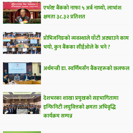
एभरेष्ट बैंकको नाफा ५ अर्ब नाघ्यो, लाभांश
क्षमता ३८.३२ प्रतिशत
प्रोभिजनिङको व्यवस्थाले घाँटी अठ्याउने काम
भयो, कुन बैंकका सीईओले के भने ?
अर्थमन्त्री डा. स्वर्णिमसँग बैंकरहरूको छलफल
देशभरका शाखा प्रमुखको सहभागितामा
इन्फिनिटी लघुवित्तको क्षमता अभिवृद्धि
कार्यक्रम सम्पन्न