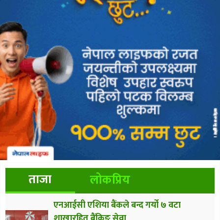
ताजा
लोकप्रिय
एनआईसी एशिया बैंकले बन्द गर्यो ७ वटा
शाखारहित बैंकिङ सेवा