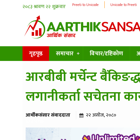
Preeti to Unicode
Unicode to Preeti
गृहपृष्ठ
समाचार
विचार/दृष्टिकोण
अन
आरबीबी मर्चेन्ट बैंकिङद्ध
लगानीकर्ता सचेतना कार्य
आर्थीकसंसार संवाददाता
२२ असोज, २०८०
४८२ पटक