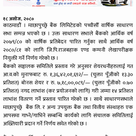
१८ असोज, २०८०
काठमाडौं । माछापुच्छ्रे बैंक लिमिटेडको पच्चीसौँ वार्षिक साधारण
सभा सम्पन्न भएको छ । उक्त साधारण सभाले बैंकको आर्थिक वर्ष
२०७९/८० को वार्षिक प्रतिबेदन पारित गर्नुका साथै आर्थिक वर्ष
२०८०/८१ को लागि जि.पि.राजबहाक एण्ड कम्पनी लेखापरीक्षक
नियुक्ती गर्ने निर्णय गरेको छ ।
बैंकको सञ्चालक समितिले प्रस्ताव गरे अनुसार शेयरधनीहरुलाई गत
आ.व.को मुनाफबाट रु. १,३६,४२,०१,६९२/— (चुक्ता पूँजीको १३.३०
प्रतिशत) बोनस शेयर र रु. ७,१८,००,०८९/— (चुक्ता पूँजीको ०.७०
प्रतिशत) नगद लाभांश (कर प्रयोजनको लागि) गरी जम्मा १४ प्रतिशत
लाभांश वितरण गर्ने प्रस्ताव पारित गरेको छ । साथै साधारणसभाले
माछापुच्छ्रे बैंक लि. र अन्य उपयुक्त बैंक तथा वित्तीय संस्थाहरु एक
आपसमा गाभ्ने/गाभिने सम्बन्धि कार्यको लागि संचालक समितिलाई
अख्तियारी प्रदान गर्ने निर्णय समेत गरेको छ ।