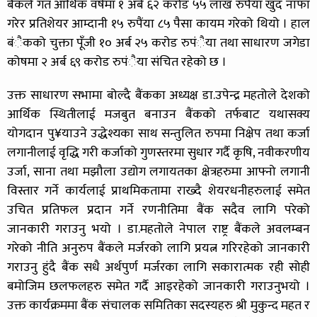
बैंकले गत आर्थिक वर्षमा १ अर्ब ६२ करोड ५५ लाख रुपैंया खुद नाफा
गरेर प्रतिशेयर आम्दानी १५ रुपैंया ८५ पैसा कायम गरेको थियो । हाल
बंैकको चुक्ता पूँजी १० अर्ब २५ करोड रुपंैया तथा साधारण जगेडा
कोषमा २ अर्ब ६९ करोड रुपंैया संचित रहेको छ ।
उक्त साधारण सभामा बोल्दै बैंकका अध्यक्ष डा.उपेन्द्र महतोले देशको
आर्थिक स्थितीलाई मजबुत बनाउन बैंकको तर्फबाट यथासक्य
योगदान पु¥याउने उद्धेश्यका साथ सन्तुलित रुपमा निक्षेप तथा कर्जा
लगानीलाई वृद्धि गरी कर्जाको गुणस्तरमा सुधार गर्दै कृषि, नवीकरणीय
उर्जा, साना तथा मझौला उद्योग लगायतका क्षेत्रहरुमा आफ्नो लगानी
विस्तार गर्ने कार्यलाई प्राथमिकतामा राख्दै शेयरधनीहरुलाई समेत
उचित प्रतिफल प्रदान गर्ने रणनीतिमा बैंक सदैव लागि परेको
जानकारी गराउनु भयो । डा.महतोले नेपाल राष्ट्र बैंकले अवलम्बन
गरेको नीति अनुरुप बैंकले मर्जरको लागि प्रयत्न गरिरहेको जानकारी
गराउनु हुंदै बैंक सधै अर्थपुर्ण मर्जरका लागि सकारात्मक रही सोही
बमोजिम छलफलहरु समेत गर्दै आइरहेको जानकारी गराउनुभयो ।
उक्त कार्यक्रममा बैंक संचालक समितिका सदस्यहरु श्री मुकुन्द महत र