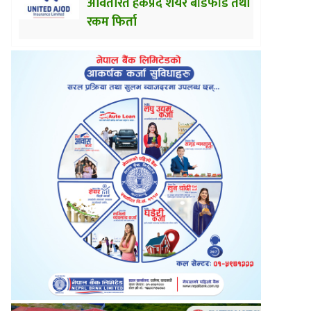
अवितरित हकप्रद शेयर बाँडफाँड तथा
रकम फिर्ता