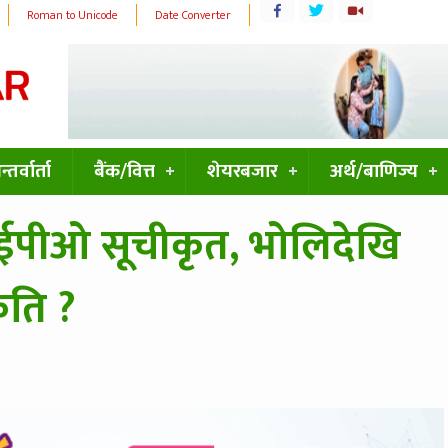
Roman to Unicode
Date Converter
्तर्वार्ता
बैंक/वित्त
शेयरबजार
अर्थ/बाणिज्य
पीओ सूचीकृत, भोलिदेखि
 कति ?