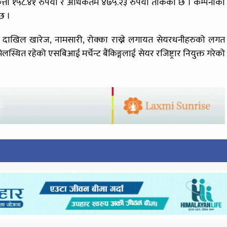
कित्ता १५८.४१ रुपैयाँ र अधिकतम ४७५.२३ रुपैयाँ तोकेको छ । कम्पनीको
छ ।
ने, दाखिल खारेज, नामसारी, रोक्का राख्ने लगायत सेयरधनीहरुको लगत
लस्थित रहेको एसबिआई मर्चेन्ट बैंकिङ्गलाई सेयर रजिष्ट्रार नियुक्त गरेको