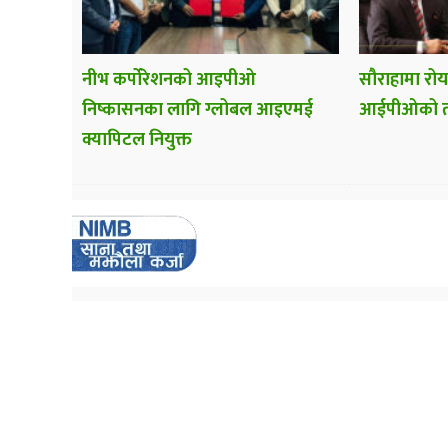
नीभ कर्पोरेशनको आइपीओ
सौराहामा रो
निष्कासनका लागि ग्लोबल आइएमई
आईपीओको तय
क्यापिटल नियुक्त