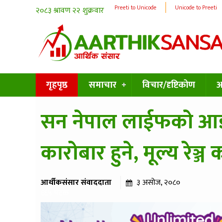
Preeti to Unicode
Unicode to Preeti
गृहपृष्ठ
समाचार
विचार/दृष्टिकोण
अन
सन नेपाल लाईफको आई
कारोबार हुने, मूल्य रेञ्ज
आर्थीकसंसार संवाददाता
३ असोज, २०८०
६६५ पटक