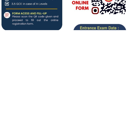
About us
बिगत १६ वर्षदेखि संचालनमा रहेको
जनआर्थिक संसार
पत्रिकाको
आधिकारिक अनलाइन पोर्टलका रुपमा आर्थिक संसार अनलाइन
संचालनमा रहेको छ ।
Our Team
सञ्चालक/सम्पादक