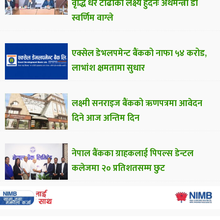
वृद्धि धेरै टाढाको लक्ष्य हुँदैनः अर्थमन्त्री डा
स्वर्णिम वाग्ले
एक्सेल डेभलपमेन्ट बैंकको नाफा ५४ करोड,
लाभांश क्षमतामा सुधार
लक्ष्मी सनराइज बैंकको ऋणपत्रमा आवेदन
दिने आज अन्तिम दिन
नेपाल बैंकका ग्राहकलाई पिपल्स डेन्टल
कलेजमा २० प्रतिशतसम्म छुट