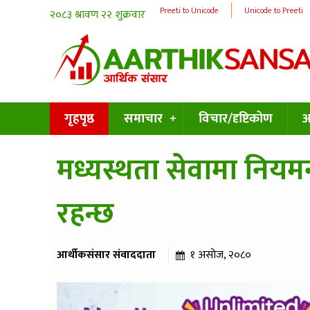
Preeti to Unicode
Unicode to Preeti
गृहपृष्ठ
समाचार
विचार/दृष्टिकोण
अन
मध्यस्थता सेवामा नि
रहन्छ
आर्थीकसंसार संवाददाता
१ असोज, २०८०
८७६ पटक