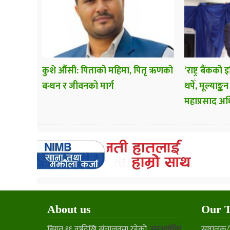
कुशे औंसी: पिताको महिमा, पितृ ऋणको
‘राष्ट्र बैंकको
बन्धन र जीवनको मार्ग
थपेँ, मूल्याङ्क
महाप्रसाद अ
About us
Our 
बिगत १६ वर्षदेखि संचालनमा रहेको
जनआर्थिक
सञ्चालक/