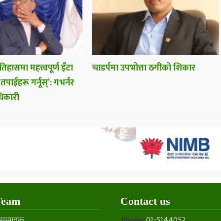
 इतिहासमा महत्त्वपूर्ण इँटा
चाडर्पमा उपभोत्ता ठगीको शिकार
न तपाईंहरू गर्नूस्’: गभर्नर
धिकारी
Team
Contact us
सम्पादक
Phone:
01-5144052