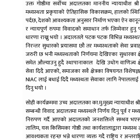
उक्त गोष्ठीमा सर्वोच्च अदालतका माननीय न्यायाधीश श्
मध्यस्थता प्रकृयाको ऐतिहासिक विकासक्रम, हालको स्थिति 
पर्दछ, देशको आवश्यकता अनुसार निर्माण भएका ऐन कानून र 
र न्यायपूर्ण रुपमा विवादको समाधान तर्फ जिम्मेवार हु
धारणा राख्नु भयो । अदालतले पटक पटक विभिन्न मध्यस्थता
निरन्तर सुधारको प्रयासमा छौ तर मध्यस्थताको सेवा प्रवा
जरुरी छ भनी मध्यस्थताको निर्णयमा देखिएका सुधारका क्
समेत औल्याउनु हुदै स्थापानाकाल देखि उधोग वाणिज्य क्
सेवा दिदै आएको, समाजका सवै क्षेत्रका विषयगत विशेषज्ञह
NIAC लाई बधाई दिदै मध्यस्थता सेवाका लागि नेपालला
दिनु भयो ।
सोही कार्यक्रममा उच्च अदालतका का.मु.मुख्य न्यायाधीश श्री 
सम्बन्धी विवाद अदालतमा मध्यस्थले निर्णय दिनु पूर्व र मध्
निरुपण गर्दै आएको अदालतको जनशक्तिले सम्भव भएसम
तालिम, यस किसिमका गोष्ठी तथा कार्यशालाद्वारा मध्यस्थ त
आवश्यकता रहन्छ भन्ने धारणा व्यक्त गदै राष्ट्रिय र अ