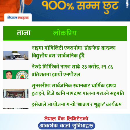
ताजा
लोकप्रिय
नाइमा मोबिलिटी एक्सपोमा ‘डोङफेङ ब्रान्डका
विद्युत्तीय बस’ सार्वजनिक हुँदै
नेरुडे मिर्मिरेको नाफा साढे २३ करोड, १९.८६
प्रतिशतमा झार्यो एनपीएल
सुनसरीमा सार्वजनिक स्थानबाट धार्मिक झण्डा
हटाइने, डिजे ध्वनि मापदण्ड पालना गराउने सहमति
इसेवाले आयोजना गर्‍यो ‘श्रावण र शृङ्गार’ कार्यक्रम