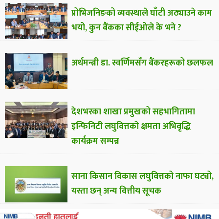
प्रोभिजनिङको व्यवस्थाले घाँटी अठ्याउने काम
भयो, कुन बैंकका सीईओले के भने ?
अर्थमन्त्री डा. स्वर्णिमसँग बैंकरहरूको छलफल
देशभरका शाखा प्रमुखको सहभागितामा
इन्फिनिटी लघुवित्तको क्षमता अभिवृद्धि
कार्यक्रम सम्पन्न
साना किसान विकास लघुवित्तको नाफा घट्यो,
यस्ता छन् अन्य वित्तीय सूचक