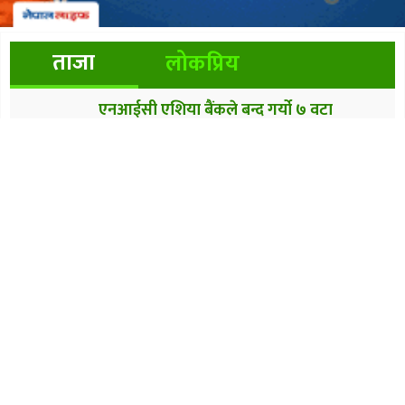
ताजा
लोकप्रिय
एनआईसी एशिया बैंकले बन्द गर्यो ७ वटा
शाखारहित बैंकिङ सेवा
स्वास्थ्य बीमाको भुक्तानी भदौभित्रै, सुर्तीजन्य
पदार्थको कर स्वास्थ्य क्षेत्रमा खर्च हुन सकेन
नेपाल आयल निगमको कार्यकारी निर्देशकमा साह
नियुक्त
ज्योति विकास बैंकका ग्राहकले अब नेपालपे कार्ड
प्रयोग गर्न पाउने