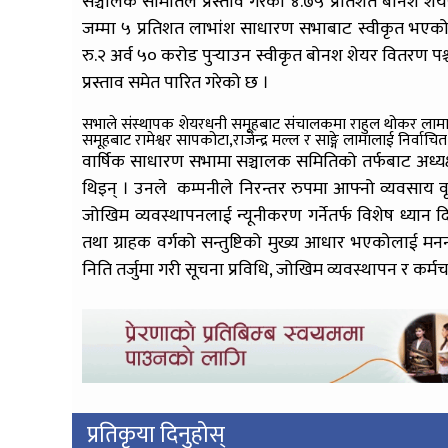
सञ्चालक समितिले प्रस्ताव गरेको ४.७५ प्रतिशत बोनश शे
जम्मा ५ प्रतिशत लाभांश साधारण सभाबाट स्वीकृत भएको 
रु.२ अर्व ५० करोड पुर्‍याउन स्वीकृत बोनश शेयर वितरण पश्च
प्रस्ताव समेत पारित गरेको छ ।
सभाले संस्थापक शेयरधनी समूहबाट संचालकमा राहुल थोकर लामा
समूहबाट रामेश्वर सापकोटा,राजेन्द्र मल्ल र साङ्गे लामालाई निर्वाचि
वार्षिक साधारण सभामा सञ्चालक समितिको तर्फबाट अध्यक्
थिइन् । उनले कम्पनीले निरन्तर रुपमा आफ्नो व्यवसाय वृद
जोखिम व्यवस्थापनलाई न्यूनीकरण गर्नेतर्फ विशेष ध्या
तथा ग्राहक वर्गको सन्तुष्टिको मुख्य आधार भएकोलाई म
निति तर्जुमा गरी सूचना प्रविधि, जोखिम व्यवस्थापन र कर
प्रतिकृया दिनुहोस्