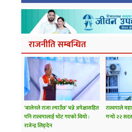
राजनीति सम्बन्धित
‘बालेनले राजा ल्याउँछ’ भन्ने अपेक्षासहित
रास्वपाले म
पनि रास्वपालाई भोट गएको थियो :
ग‍र्‍यो २२ सद
राजेन्द्र लिङ्देन