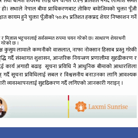
यर तथा बोनश शेयरमा लाग्ने कर वापत ०.२५ प्रतिशत नगद लाभांश समेत
हो। सभाले नेपाल बीमा प्राधिकरणबाट तोकिए बमोजिमको चुक्ता पूँजी
ात कायम हुने चुक्ता पूँजीको ५०.१५ प्रतिशत हकप्रद शेयर निष्काशन गर्ने
 र मिजास भट्टचनलाई सर्वसम्मत रुपमा चयन गरेको छ। साधारण शेयरधनी
त गरेको छ ।
ष कुसुम लामाले कम्पनीको वासलात, नाफा नोक्सान हिसाब प्रस्तु गरेकी
्धि गर्दै संस्थागत शुशासन, आन्तरिक नियन्त्रण प्रणालीमा सुदृढीकरण र
न दिई कार्य अगाडी बढाइ सूचना प्रविधि नै आधुनिक बीमाको आधारशिला
नन् गर्दै सूचना प्रविधिलाई सबल र विश्वसनीय बनाउनका लागि आवश्यक
्मचारी व्यवस्थापनलाई सुदृढिकरण गर्दै लगिएको जानकारी गराइन् ।