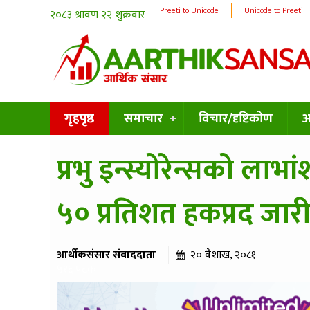
Preeti to Unicode
Unicode to Preeti
गृहपृष्ठ
समाचार
विचार/दृष्टिकोण
अन
प्रभु इन्स्योरेन्सको लाभा
५० प्रतिशत हकप्रद जारी ग
आर्थीकसंसार संवाददाता
२० वैशाख, २०८१
५१६ पटक