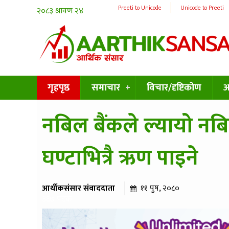
Preeti to Unicode
Unicode to Preeti
गृहपृष्ठ
समाचार
विचार/दृष्टिकोण
अन
नबिल बैंकले ल्यायो नबिल
घण्टाभित्रै ऋण पाइने
आर्थीकसंसार संवाददाता
११ पुष, २०८०
३६७ पटक