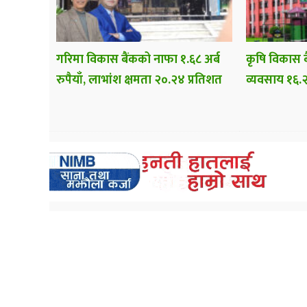
गरिमा विकास बैंकको नाफा १.६८ अर्ब
कृषि विकास ब
रुपैयाँ, लाभांश क्षमता २०.२४ प्रतिशत
व्यवसाय १६.२