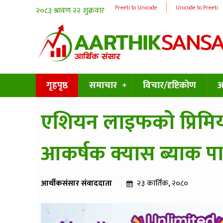
Preeti to Unicode
Unicode to Preeti
गृहपृष्ठ
समाचार
विचार/दृष्टिकोण
अन
एशियन लाइफको प्रिमियम 
आकर्षक क्यास ब्याक पा
आर्थीकसंसार संवाददाता
२३ कार्तिक, २०८०
४८२ पटक