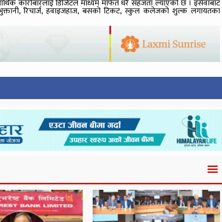
ुने आर्थिक कारोबारलाई डिजिटल माध्यम मार्फत धेरै सहजता ल्याएको छ । इसेवाबाट
 भुक्तानी, रिचार्ज, हवाइजहाज, बसको टिकट, स्कुल कलेजको शुल्क लगायतका