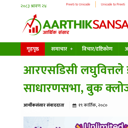
Preeti to Unicode
Unicode to Preeti
गृहपृष्ठ
समाचार
विचार/दृष्टिकोण
अन
आरएसडिसी लघुवित्तले ड
साधारणसभा, बुक क्लो
आर्थीकसंसार संवाददाता
१९ कार्तिक, २०८०
३७६ पटक