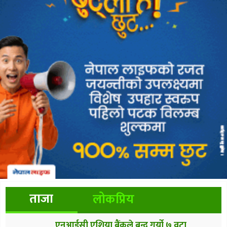
ताजा
लोकप्रिय
एनआईसी एशिया बैंकले बन्द गर्यो ७ वटा