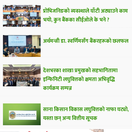
प्रोभिजनिङको व्यवस्थाले घाँटी अठ्याउने काम
भयो, कुन बैंकका सीईओले के भने ?
अर्थमन्त्री डा. स्वर्णिमसँग बैंकरहरूको छलफल
देशभरका शाखा प्रमुखको सहभागितामा
इन्फिनिटी लघुवित्तको क्षमता अभिवृद्धि
कार्यक्रम सम्पन्न
साना किसान विकास लघुवित्तको नाफा घट्यो,
यस्ता छन् अन्य वित्तीय सूचक