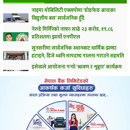
नाइमा मोबिलिटी एक्सपोमा ‘डोङफेङ ब्रान्डका
विद्युत्तीय बस’ सार्वजनिक हुँदै
नेरुडे मिर्मिरेको नाफा साढे २३ करोड, १९.८६
प्रतिशतमा झार्यो एनपीएल
सुनसरीमा सार्वजनिक स्थानबाट धार्मिक झण्डा
हटाइने, डिजे ध्वनि मापदण्ड पालना गराउने सहमति
इसेवाले आयोजना गर्‍यो ‘श्रावण र शृङ्गार’ कार्यक्रम