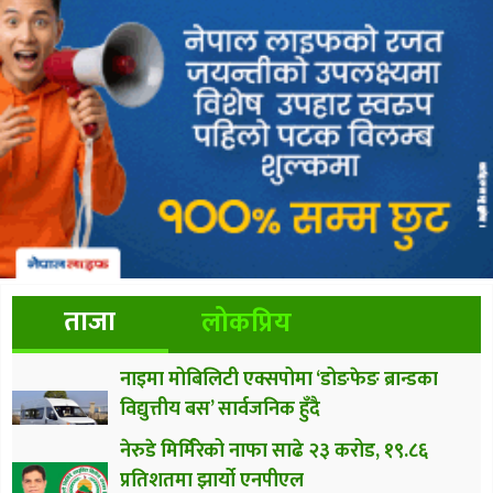
ताजा
लोकप्रिय
नाइमा मोबिलिटी एक्सपोमा ‘डोङफेङ ब्रान्डका
विद्युत्तीय बस’ सार्वजनिक हुँदै
नेरुडे मिर्मिरेको नाफा साढे २३ करोड, १९.८६
प्रतिशतमा झार्यो एनपीएल