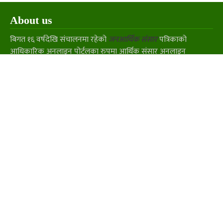
About us
बिगत १६ वर्षदेखि संचालनमा रहेको
जनआर्थिक संसार
पत्रिकाको
आधिकारिक अनलाइन पोर्टलका रुपमा आर्थिक संसार अनलाइन
संचालनमा रहेको छ ।
Our Team
सञ्चालक/सम्पादक
शिब बस्नेत
कार्यकारी सम्पादक
टिबि विरही
संवाददाता
भरत बुढाथोकी
Contact us