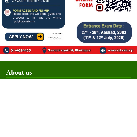
About us
बिगत १६ वर्षदेखि संचालनमा रहेको
जनआर्थिक संसार
पत्रिकाको
आधिकारिक अनलाइन पोर्टलका रुपमा आर्थिक संसार अनलाइन
संचालनमा रहेको छ ।
Our Team
सञ्चालक/सम्पादक