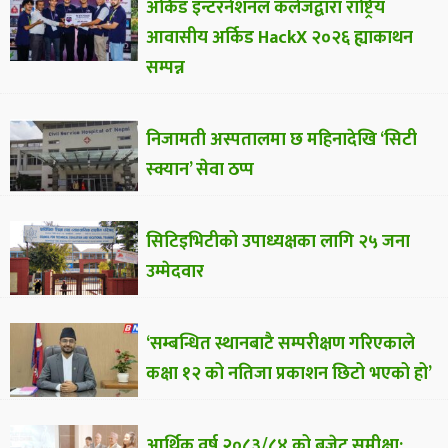
अर्किड इन्टरनेशनल कलेजद्वारा राष्ट्रिय
आवासीय अर्किड HackX २०२६ ह्याकाथन
सम्पन्न
निजामती अस्पतालमा छ महिनादेखि ‘सिटी
स्क्यान’ सेवा ठप्प
सिटिइभिटीको उपाध्यक्षका लागि २५ जना
उम्मेदवार
‘सम्बन्धित स्थानबाटै सम्परीक्षण गरिएकाले
कक्षा १२ को नतिजा प्रकाशन छिटो भएको हो’
आर्थिक वर्ष २०८३/८४ को बजेट समीक्षा: