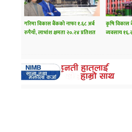
गरिमा विकास बैंकको नाफा १.६८ अर्ब
कृषि विकास ब
रुपैयाँ, लाभांश क्षमता २०.२४ प्रतिशत
व्यवसाय १६.२