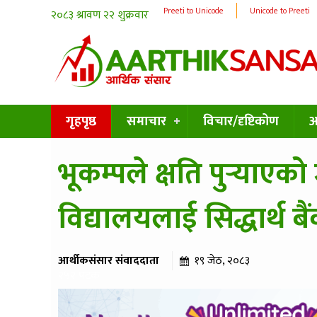
Preeti to Unicode
Unicode to Preeti
गृहपृष्ठ
समाचार
विचार/दृष्टिकोण
अन
भूकम्पले क्षति पुर्‍याए
विद्यालयलाई सिद्धार्थ 
आर्थीकसंसार संवाददाता
१९ जेठ, २०८३
२५२ पटक