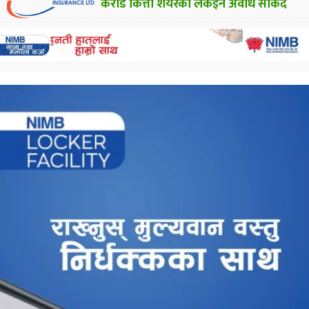
करोड कित्ता शेयरको लकइन अवधि सकिँदै