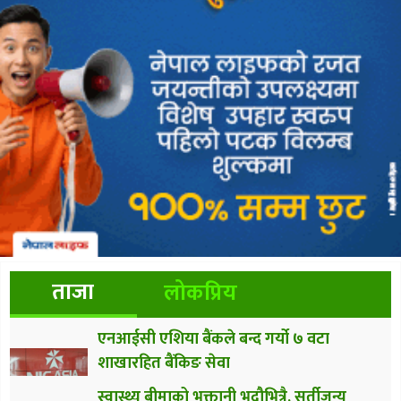
ताजा
लोकप्रिय
एनआईसी एशिया बैंकले बन्द गर्यो ७ वटा
शाखारहित बैंकिङ सेवा
स्वास्थ्य बीमाको भुक्तानी भदौभित्रै, सुर्तीजन्य