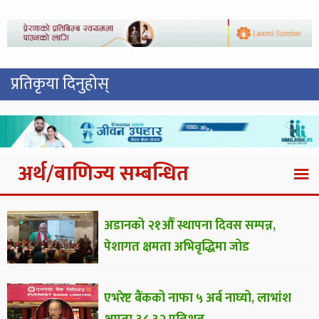
प्रतिकृया दिनुहोस्
अर्थ/बाणिज्य सम्बन्धित
अडानको २१औँ स्थापना दिवस सम्पन्न,
पेशागत क्षमता अभिवृद्धिमा जोड
एभरेष्ट बैंकको नाफा ५ अर्ब नाघ्यो, लाभांश