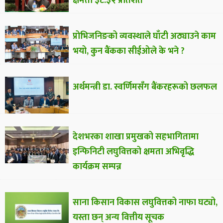
क्षमता ३८.३२ प्रतिशत
प्रोभिजनिङको व्यवस्थाले घाँटी अठ्याउने काम
भयो, कुन बैंकका सीईओले के भने ?
अर्थमन्त्री डा. स्वर्णिमसँग बैंकरहरूको छलफल
देशभरका शाखा प्रमुखको सहभागितामा
इन्फिनिटी लघुवित्तको क्षमता अभिवृद्धि
कार्यक्रम सम्पन्न
साना किसान विकास लघुवित्तको नाफा घट्यो,
यस्ता छन् अन्य वित्तीय सूचक