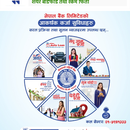
शेयर बाँडफाँड तथा रकम फिर्ता