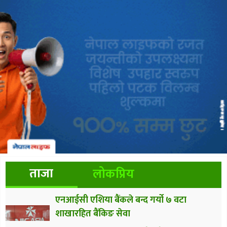
ताजा
लोकप्रिय
एनआईसी एशिया बैंकले बन्द गर्यो ७ वटा
शाखारहित बैंकिङ सेवा