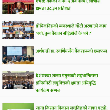
एभरेष्ट बैंकको नाफा ५ अर्ब नाघ्यो, लाभांश
क्षमता ३८.३२ प्रतिशत
प्रोभिजनिङको व्यवस्थाले घाँटी अठ्याउने काम
भयो, कुन बैंकका सीईओले के भने ?
अर्थमन्त्री डा. स्वर्णिमसँग बैंकरहरूको छलफल
देशभरका शाखा प्रमुखको सहभागितामा
इन्फिनिटी लघुवित्तको क्षमता अभिवृद्धि
कार्यक्रम सम्पन्न
साना किसान विकास लघुवित्तको नाफा घट्यो,