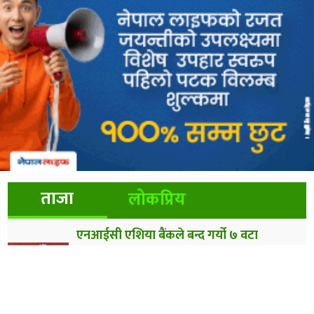
ताजा
लोकप्रिय
एनआईसी एशिया बैंकले बन्द गर्यो ७ वटा
शाखारहित बैंकिङ सेवा
स्वास्थ्य बीमाको भुक्तानी भदौभित्रै, सुर्तीजन्य
पदार्थको कर स्वास्थ्य क्षेत्रमा खर्च हुन सकेन