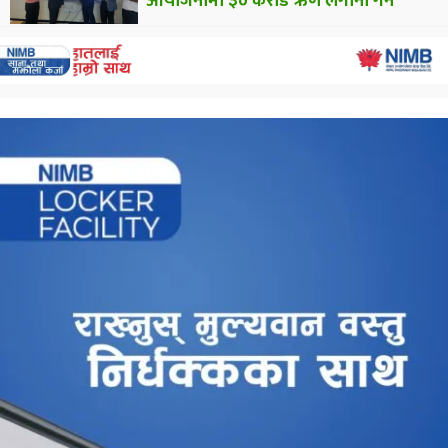
आयोजनामा ३० करोड ऋण लगानी गर्ने