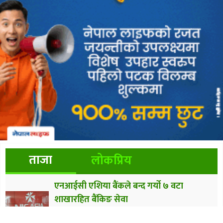
ताजा
लोकप्रिय
एनआईसी एशिया बैंकले बन्द गर्यो ७ वटा
शाखारहित बैंकिङ सेवा
स्वास्थ्य बीमाको भुक्तानी भदौभित्रै, सुर्तीजन्य